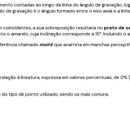
ento contadas ao longo da linha do ângulo de gravação, logo
ulo de gravação é o ângulo formado entre o eixo axial e a lin
m coincidentes, a sua sobreposição resultaria no
preto de s
o o amarelo, cuja inclinação corresponde a 15°. Incluindo o 
erferência chamado
moiré
que acarreta em manchas perceptíve
elação à lineatura, expressa em valores percentuais, de 0% 
do tipo de ponto utilizado, sendo os mais comuns: