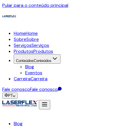
Pular para o conteúdo principal
Home
Home
Sobre
Sobre
Serviços
Serviços
Produtos
Produtos
Conteúdos
Conteúdos
Blog
Eventos
Carreira
Carreira
Fale conosco
Fale conosco
PT
Blog