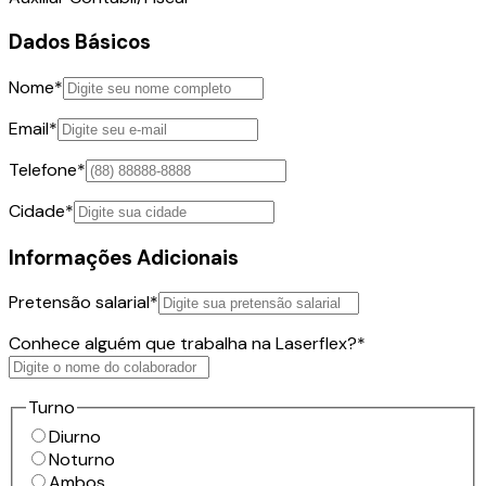
Dados Básicos
Nome
*
Email
*
Telefone
*
Cidade
*
Informações Adicionais
Pretensão salarial
*
Conhece alguém que trabalha na Laserflex?
*
Turno
Diurno
Noturno
Ambos